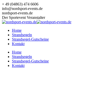
Zum
+ 49 (04863) 474 6606
Inhalt
info@nordsport-events.de
springen
nordsport-events.de
Der Sportevent Veranstalter
Home
Strandsegeln
Strandsegel-Gutscheine
Kontakt
Home
Strandsegeln
Strandsegel-Gutscheine
Kontakt