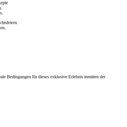
zepte
n.
n.
chtsfeiern
den,
ale Bedingungen für dieses exklusive Erlebnis inmitten der